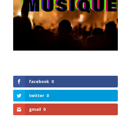
facebook
0
twitter
0
gmail
0