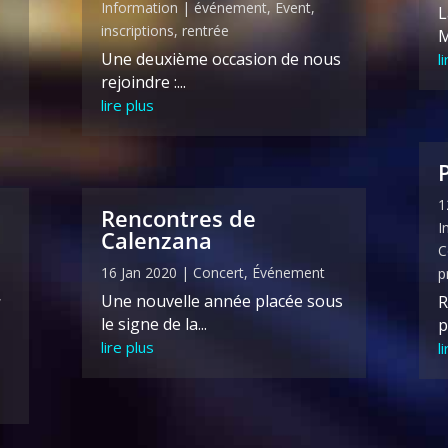
Information
|
événement
,
Event
,
L
inscriptions
,
rentrée
M
Une deuxième occasion de nous
l
rejoindre :...
lire plus
1
Rencontres de
I
Calenzana
C
16 Jan 2020
|
Concert
,
Événement
p
,
Une nouvelle année placée sous
R
le signe de la...
p
lire plus
l