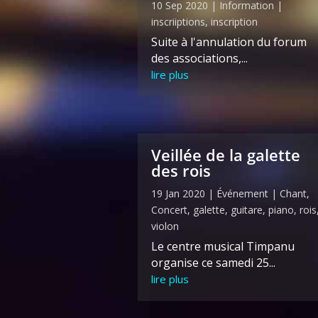
10 Sep 2020
|
Information
|
inscriiptions
,
inscription
Suite à l'annulation du forum
des associations,...
lire plus
Veillée de la galette
des rois
19 Jan 2020
|
Événement
|
Chant
,
Concert
,
galette
,
guitare
,
piano
,
rois
violon
Le centre musical Timpanu
organise ce samedi 25...
lire plus