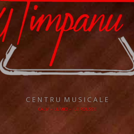
C E N T R U M U S I C A L E
CALVI – LUMIO – ILE ROUSSE