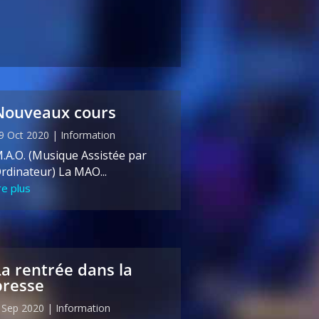
Nouveaux cours
9 Oct 2020
|
Information
.A.O. (Musique Assistée par
rdinateur) La MAO...
ire plus
La rentrée dans la
presse
 Sep 2020
|
Information