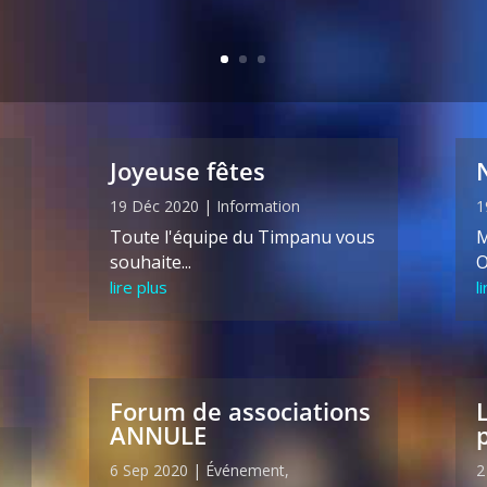
Joyeuse fêtes
19 Déc 2020
|
Information
1
Toute l'équipe du Timpanu vous
M
souhaite...
O
lire plus
l
Forum de associations
ANNULE
6 Sep 2020
|
Événement
,
2