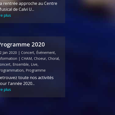
a rentrée approche au Centre
usical de Calvi U...
ire plus
Programme 2020
2 Jan 2020
|
Concert
,
Événement
,
nformation
|
CHAM
,
Choeur
,
Choral
,
oncert
,
Ensemble
,
Live
,
rogrammation
,
Programme
etrouvez toute nos activités
our l'année 2020...
ire plus